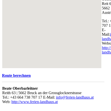
Reit 
5662
Austr
Tel.:
707 1
E-
Mail:
landh
Websi
http:
landh
Route berechnen
Beate Oberbarleitner
Reith 63 | 5662 Bruck an der Grossglocknerstrasse
Tel.: +43 664 738 707 17 E-Mail:
info@ferien-landhaus.at
Web:
http://www.ferien-landhaus.at