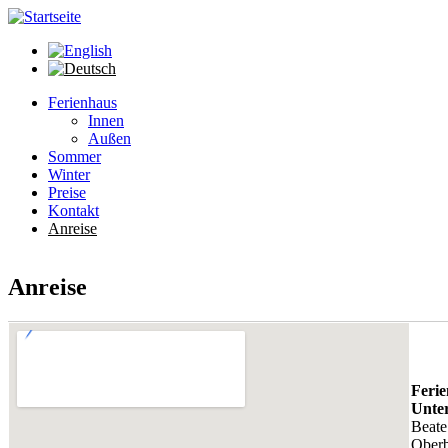
Direkt zum Inhalt
Ferienhaus
Innen
Außen
Sommer
Winter
Preise
Kontakt
Anreise
Anreise
Feri
Unter
Beate
Oberb